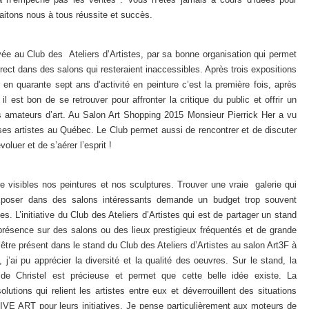
aitons nous à tous réussite et succès.
vée au Club des Ateliers d’Artistes, par sa bonne organisation qui permet
rect dans des salons qui resteraient inaccessibles. Après trois expositions
r en quarante sept ans d’activité en peinture c’est la première fois, après
 il est bon de se retrouver pour affronter la critique du public et offrir un
es amateurs d’art. Au Salon Art Shopping 2015 Monsieur Pierrick Her a vu
es artistes au Québec. Le Club permet aussi de rencontrer et de discuter
luer et de s’aérer l’esprit !
e visibles nos peintures et nos sculptures. Trouver une vraie galerie qui
xposer dans des salons intéressants demande un budget trop souvent
es. L’initiative du Club des Ateliers d’Artistes qui est de partager un stand
présence sur des salons ou des lieux prestigieux fréquentés et de grande
d’être présent dans le stand du Club des Ateliers d’Artistes au salon Art3F à
 j’ai pu apprécier la diversité et la qualité des oeuvres. Sur le stand, la
e Christel est précieuse et permet que cette belle idée existe. La
utions qui relient les artistes entre eux et déverrouillent des situations
IVE ART pour leurs initiatives. Je pense particulièrement aux moteurs de