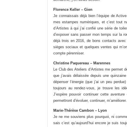
Florence Keller – Gien
Je connaissais déjà bien l’équipe de Activ
mes estampes numériques, et c’est tout nat
d’Artistes à qui j’ai confié une série de to
d’exposer sans passer mon temps sur la rout
déjà trois en 2016, de bons contacts avec 
sièges sociaux et quelques ventes qui m’on
compte pérenniser.
Christine Paquereau – Marennes
Le Club des Ateliers d’Artistes me permet d
que j’avais délaissée depuis une quinzaine
dépenser l’énergie (que j’ai un peu perdue
toujours au rendez-vous, je trouve les id
J’espère pouvoir continuer cette aventur
permettront d’évoluer, continuer, m’améliorer.
Marie-Thérèse Cambon – Lyon
Je ne me souviens plus pourquoi, ni commen
sais c’est qu’aujourd’hui encore je suis tou