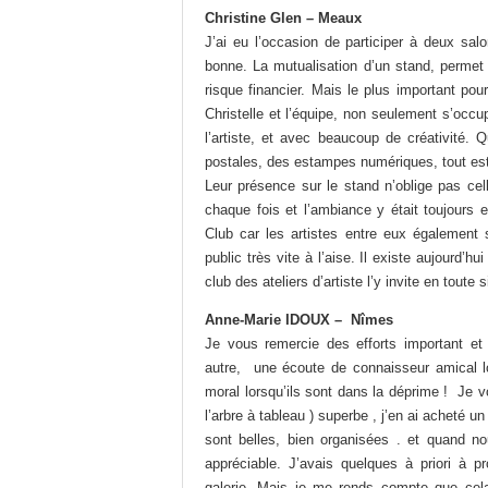
Christine Glen – Meaux
J’ai eu l’occasion de participer à deux sal
bonne. La mutualisation d’un stand, permet à
risque financier. Mais le plus important pou
Christelle et l’équipe, non seulement s’occup
l’artiste, et avec beaucoup de créativité. 
postales, des estampes numériques, tout est r
Leur présence sur le stand n’oblige pas cell
chaque fois et l’ambiance y était toujours e
Club car les artistes entre eux également 
public très vite à l’aise. Il existe aujourd
club des ateliers d’artiste l’y invite en toute s
Anne-Marie IDOUX – Nîmes
Je vous remercie des efforts important et
autre, une écoute de connaisseur amical l
moral lorsqu’ils sont dans la déprime ! Je
l’arbre à tableau ) superbe , j’en ai acheté un
sont belles, bien organisées . et quand n
appréciable. J’avais quelques à priori à 
galerie. Mais je me rends compte que cel