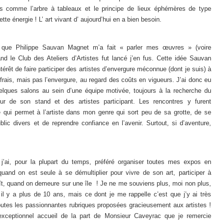
ces comme l’arbre à tableaux et le principe de lieux éphémères de type
tte énergie ! L’ art vivant d’ aujourd’hui en a bien besoin.
 que Philippe Sauvan Magnet m’a fait « parler mes œuvres » (voire
nd le Club des Ateliers d’Artistes fut lancé j’en fus. Cette idée Sauvan
érêt de faire participer des artistes d’envergure méconnue (dont je suis) à
frais, mais pas l’envergure, au regard des coûts en vigueurs. J’ai donc eu
uelques salons au sein d’une équipe motivée, toujours à la recherche du
r de son stand et des artistes participant. Les rencontres y furent
 qui permet à l’artiste dans mon genre qui sort peu de sa grotte, de se
lic divers et de reprendre confiance en l’avenir. Surtout, si d’aventure,
 j’ai, pour la plupart du temps, préféré organiser toutes mes expos en
quand on est seule à se démultiplier pour vivre de son art, participer à
oît, quand on demeure sur une île ! Je ne me souviens plus, moi non plus,
l y a plus de 10 ans, mais ce dont je me rappelle c’est que j’y ai très
outes les passionnantes rubriques proposées gracieusement aux artistes !
 exceptionnel accueil de la part de Monsieur Caveyrac que je remercie