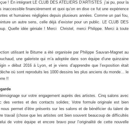
s déçue ! En intégrant LE CLUB DES ATELIERS D’ARTISTES j’ai pu, pour la
ors inaccessible financièrement et quoi qu’on en dise ce fut une expérience
nantes et humaines négligées depuis plusieurs années. Comme un pari fou,
inture un autre sens, celle déjà d’exister pour un public. LE CLUB DES
 Quelle idée géniale ! Merci Christel, merci Philippe. Merci à toute
ection utilisant le Bitume a été organisée par Philippe Sauvan-Magnet au
ouchaud, une galeriste qui m’a adoptée dans son équipe d’une quinzaine
rigin » début 2016 à Lyon, et je viens d’apprendre que l’exposition était
Ardèche où sont reproduits les 1000 dessins les plus anciens du monde… le
rre !!
egarde
 témoignage sur votre engagement auprès des artistes.
Cinq salons avec
c des ventes et des contacts solides;
Votre formule originale est bien
nous permet d’être présents sur les salons et de bénéficier du talent de
e travail (chose que les artistes ont bien souvent beaucoup de difficultés
lui de votre équipe et encore bravo pour l’originalité de cette nouvelle