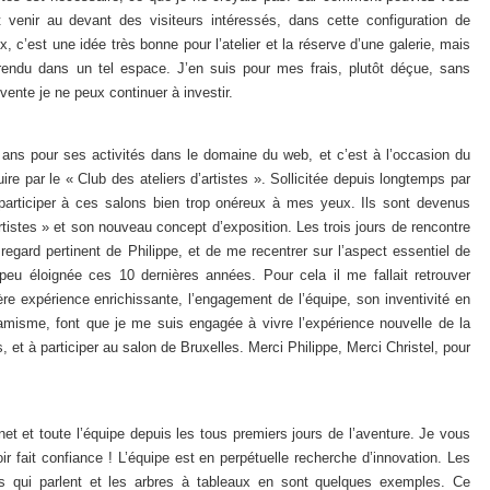
 venir au devant des visiteurs intéressés, dans cette configuration de
 c’est une idée très bonne pour l’atelier et la réserve d’une galerie, mais
 rendu dans un tel espace. J’en suis pour mes frais, plutôt déçue, sans
vente je ne peux continuer à investir.
 ans pour ses activités dans le domaine du web, et c’est à l’occasion du
re par le « Club des ateliers d’artistes ». Sollicitée depuis longtemps par
e participer à ces salons bien trop onéreux à mes yeux. Ils sont devenus
rtistes » et son nouveau concept d’exposition. Les trois jours de rencontre
egard pertinent de Philippe, et de me recentrer sur l’aspect essentiel de
peu éloignée ces 10 dernières années. Pour cela il me fallait retrouver
ière expérience enrichissante, l’engagement de l’équipe, son inventivité en
amisme, font que je me suis engagée à vivre l’expérience nouvelle de la
, et à participer au salon de Bruxelles. Merci Philippe, Merci Christel, pour
t et toute l’équipe depuis les tous premiers jours de l’aventure. Je vous
ir fait confiance ! L’équipe est en perpétuelle recherche d’innovation. Les
res qui parlent et les arbres à tableaux en sont quelques exemples. Ce