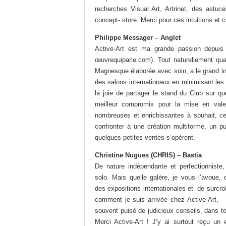
recherches Visual Art, Artrinet, des astu
concept- store. Merci pour ces intuitions et ce
Philippe Messager – Anglet
Active-Art est ma grande passion depuis
œuvrequiparle.com). Tout naturellement qua
Magnesque élaborée avec soin, a le grand int
des salons internationaux en minimisant les 
la joie de partager le stand du Club sur q
meilleur compromis pour la mise en valeu
nombreuses et enrichissantes à souhait, ce
confronter à une création multiforme, un pub
quelques petites ventes s’opèrent.
Christine Nugues (CHRIS) – Bastia
De nature indépendante et perfectionniste,
solo. Mais quelle galère, je vous l’avoue, 
des expositions internationales et de surcr
comment je suis arrivée chez Active-Art, i
souvent puisé de judicieux conseils, dans t
Merci Active-Art ! J’y ai surtout reçu un