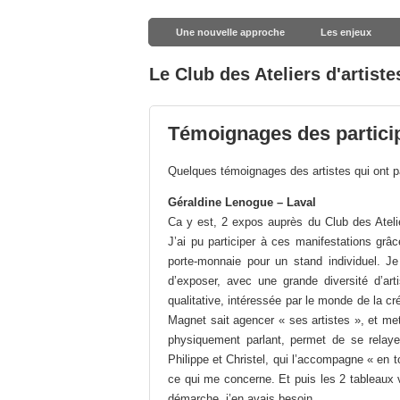
Une nouvelle approche
Les enjeux
Le Club des Ateliers d'artiste
Témoignages des partici
Quelques témoignages des artistes qui ont p
Géraldine Lenogue – Laval
Ca y est, 2 expos auprès du Club des Atelier
J’ai pu participer à ces manifestations gr
porte-monnaie pour un stand individuel. J
d’exposer, avec une grande diversité d’arti
qualitative, intéressée par le monde de la cr
Magnet sait agencer « ses artistes », et mettre
physiquement parlant, permet de se relaye
Philippe et Christel, qui l’accompagne « en 
ce qui me concerne. Et puis les 2 tableaux
démarche, j’en avais besoin.