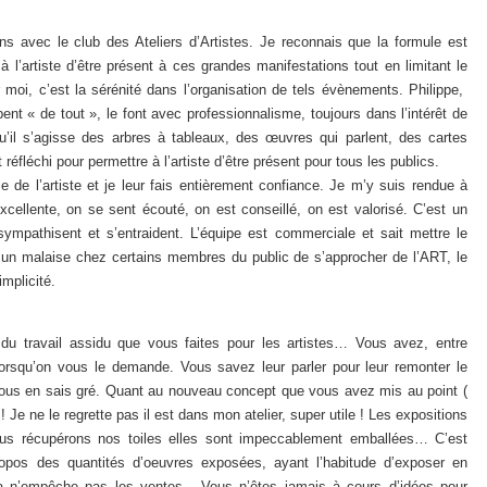
ons avec le club des Ateliers d’Artistes. Je reconnais que la formule est
 l’artiste d’être présent à ces grandes manifestations tout en limitant le
r moi, c’est la sérénité dans l’organisation de tels évènements. Philippe,
ent « de tout », le font avec professionnalisme, toujours dans l’intérêt de
Qu’il s’agisse des arbres à tableaux, des œuvres qui parlent, des cartes
éfléchi pour permettre à l’artiste d’être présent pour tous les publics.
e de l’artiste et je leur fais entièrement confiance. Je m’y suis rendue à
xcellente, on se sent écouté, on est conseillé, on est valorisé. C’est un
sympathisent et s’entraident. L’équipe est commerciale et sait mettre le
’hui un malaise chez certains membres du public de s’approcher de l’ART, le
implicité.
 du travail assidu que vous faites pour les artistes… Vous avez, entre
orsqu’on vous le demande. Vous savez leur parler pour leur remonter le
 vous en sais gré. Quant au nouveau concept que vous avez mis au point (
 ! Je ne le regrette pas il est dans mon atelier, super utile ! Les expositions
ous récupérons nos toiles elles sont impeccablement emballées… C’est
propos des quantités d’oeuvres exposées, ayant l’habitude d’exposer en
a n’empêche pas les ventes . Vous n’êtes jamais à cours d’idées pour