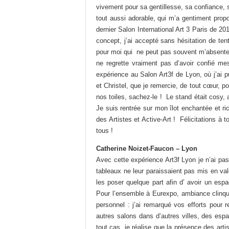
vivement pour sa gentillesse, sa confiance, 
tout aussi adorable, qui m’a gentiment propo
dernier Salon International Art 3 Paris de 2
concept, j’ai accepté sans hésitation de te
pour moi qui ne peut pas souvent m’absenter
ne regrette vraiment pas d’avoir confié me
expérience au Salon Art3f de Lyon, où j’ai p
et Christel, que je remercie, de tout cœur, p
nos toiles, sachez-le ! Le stand était cosy
Je suis rentrée sur mon îlot enchantée et ri
des Artistes et Active-Art ! Félicitations à 
tous !
Catherine Noizet-Faucon – Lyon
Avec cette expérience Art3f Lyon je n’ai pas
tableaux ne leur paraissaient pas mis en vale
les poser quelque part afin d’ avoir un esp
Pour l’ensemble à Eurexpo, ambiance clinqua
personnel : j’ai remarqué vos efforts pour 
autres salons dans d’autres villes, des esp
tout cas, je réalise que la présence des ar