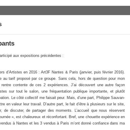
s
pants
articipé aux expositions précédentes :
s d’Artistes en 2016 : Art3F Nantes & Paris (janvier, puis février 2016).
âce au tarif proposé par ce groupe. Sans cela, hors de question pour mon
e rentre contente de ces 2 expériences. J’ai découvert une autre façon
stes sur tout le salon, une fréquentation publique importante, et plutôt
éation. Le côté collectif me faisait peur. Mais, d’une part, Philippe Sauvan-
 en valeur leur travail. D’autre part, le fait d’être à plusieurs sur le site,
r, de discuter, de partager des moments. L’accueil que nous réservent
tournée », est chaleureux et réconfortant. Bref, une chouette expérience en
 vendus à Nantes et les 3 vendus à Paris m’ont donné confiance dans ma