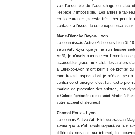
voir l’ensemble de l’accrochage du club et
l’espace ? Impossible. Les arbres à tableaux,
en l’occurrence ça reste très cher pour le
contacts à l’issue de cette expérience, sans 
Marie-Blanche Bayon- Lyon
Je connaissais Active-Art depuis bientôt 10
salon Art3f-Lyon que je me suis laissée sédui
Art3f, je n’avais aucunement l’intention d
accessibles grâce au « Club des ateliers d’a
à Eurexpo-Lyon m’ont permis de profiter du r
mon travail, aspect dont je m’étais peu à 
confiance et énergie, c’est fait! Cette prem
matière de promotion des artistes, son dyn
« Galerie éphémère » rue saint Martin à Paris
votre accueil chaleureux!
Chantal Roux – Lyon
Je connais Active-Art, Philippe Sauvan-Magne
avoue que je n’ai jamais regretté de leur avo
différents services sur internet, les oeuv