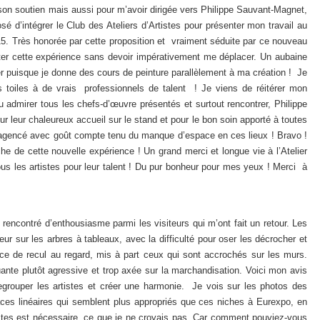
son soutien mais aussi pour m’avoir dirigée vers Philippe Sauvant-Magnet,
sé d’intégrer le Club des Ateliers d’Artistes pour présenter mon travail au
015. Très honorée par cette proposition et vraiment séduite par ce nouveau
nter cette expérience sans devoir impérativement me déplacer. Un aubaine
 puisque je donne des cours de peinture parallèlement à ma création ! Je
s toiles à de vrais professionnels de talent ! Je viens de réitérer mon
u admirer tous les chefs-d’œuvre présentés et surtout rencontrer, Philippe
our leur chaleureux accueil sur le stand et pour le bon soin apporté à toutes
, agencé avec goût compte tenu du manque d’espace en ces lieux ! Bravo !
che de cette nouvelle expérience ! Un grand merci et longue vie à l’Atelier
tous les artistes pour leur talent ! Du pur bonheur pour mes yeux ! Merci à
 rencontré d’enthousiasme parmi les visiteurs qui m’ont fait un retour. Les
ur sur les arbres à tableaux, avec la difficulté pour oser les décrocher et
ace de recul au regard, mis à part ceux qui sont accrochés sur les murs.
nte plutôt agressive et trop axée sur la marchandisation. Voici mon avis
regrouper les artistes et créer une harmonie. Je vois sur les photos des
aces linéaires qui semblent plus appropriés que ces niches à Eurexpo, en
tistes est nécessaire, ce que je ne croyais pas. Car comment pouviez-vous