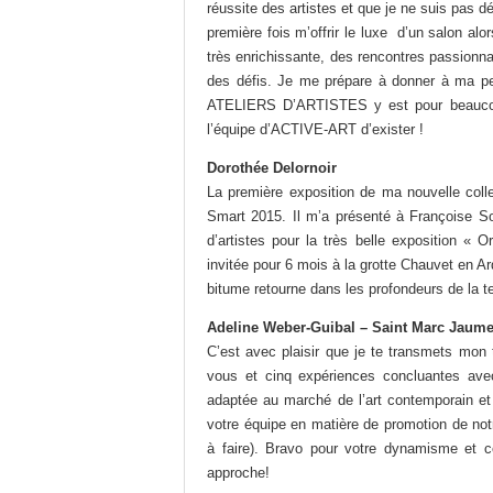
réussite des artistes et que je ne suis pa
première fois m’offrir le luxe d’un salon al
très enrichissante, des rencontres passion
des défis. Je me prépare à donner à ma pe
ATELIERS D’ARTISTES y est pour beaucoup.
l’équipe d’ACTIVE-ART d’exister !
Dorothée Delornoir
La première exposition de ma nouvelle coll
Smart 2015. Il m’a présenté à Françoise S
d’artistes pour la très belle exposition « O
invitée pour 6 mois à la grotte Chauvet en 
bitume retourne dans les profondeurs de la te
Adeline Weber-Guibal – Saint Marc Jaum
C’est avec plaisir que je te transmets mon
vous et cinq expériences concluantes ave
adaptée au marché de l’art contemporain et 
votre équipe en matière de promotion de notr
à faire). Bravo pour votre dynamisme et ce
approche!