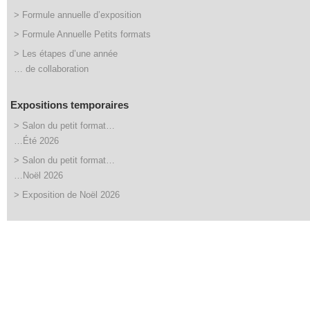
> Formule annuelle d’exposition
> Formule Annuelle Petits formats
> Les étapes d’une année
… de collaboration
Expositions temporaires
> Salon du petit format…
…Été 2026
> Salon du petit format…
…Noël 2026
> Exposition de Noël 2026